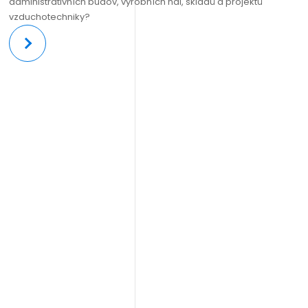
administrativních budov, výrobních hal, skladů a projektů
vzduchotechniky?
Více