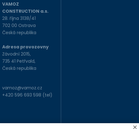
VAMOZ
CONSTRUCTION a.s.
28. října 3138/41
702 00 Ostrava
Česká republika
Adresa provozovny
Závodní 2015,
735 41 Petřvald,
Česká republika
vamoz@vamoz.cz
+420 596 693 598
(tel)