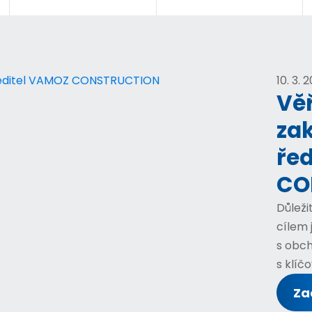
10. 3.
Vě
zak
ře
CO
Důleži
cílem 
s obc
s klíč
Zač