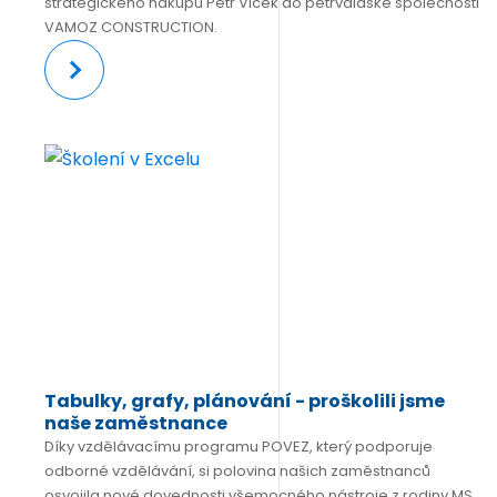
strategického nákupu Petr Vlček do petřvaldské společnosti
VAMOZ CONSTRUCTION.
Více
Tabulky, grafy, plánování - proškolili jsme
naše zaměstnance
Díky vzdělávacímu programu POVEZ, který podporuje
odborné vzdělávání, si polovina našich zaměstnanců
osvojila nové dovednosti všemocného nástroje z rodiny MS