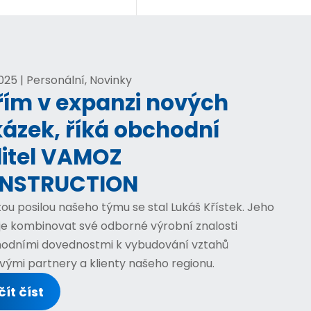
 2025 | Personální, Novinky
řím v expanzi nových
ázek, říká obchodní
ditel VAMOZ
NSTRUCTION
tou posilou našeho týmu se stal Lukáš Křístek. Jeho
je kombinovat své odborné výrobní znalosti
hodními dovednostmi k vybudování vztahů
ovými partnery a klienty našeho regionu.
ít číst