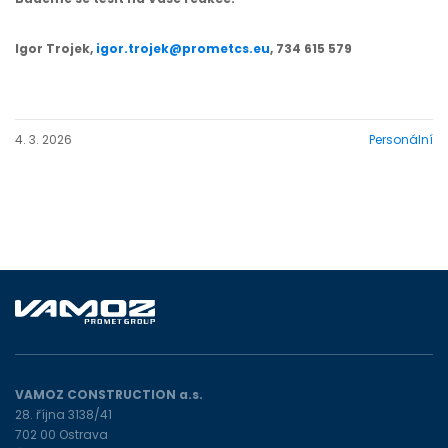
Igor Trojek,
igor.trojek@prometcs.eu
, 734 615 579
4. 3. 2026
Personální
VAMOZ CONSTRUCTION a.s.
28. října 3138/41
702 00 Ostrava