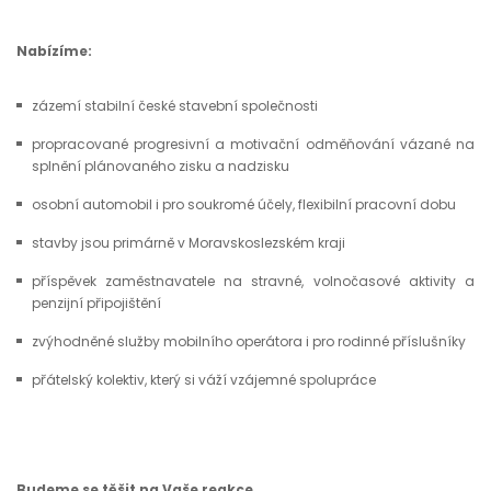
Nabízíme:
zázemí stabilní české stavební společnosti
propracované progresivní a motivační odměňování vázané na
splnění plánovaného zisku a nadzisku
osobní automobil i pro soukromé účely, flexibilní pracovní dobu
stavby jsou primárně v Moravskoslezském kraji
příspěvek zaměstnavatele na stravné, volnočasové aktivity a
penzijní připojištění
zvýhodněné služby mobilního operátora i pro rodinné příslušníky
přátelský kolektiv, který si váží vzájemné spolupráce
Budeme se těšit na Vaše reakce.