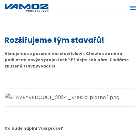
Rozšiřujeme tým stavařů!
Věnujeme se pozemnímu stavitelství. Chcete se s námi
podílet na nových projektech? Přidejte se k nám. Hledáme
zkušené stavbyvedoucí.
Co bude náplní Vaší práce?