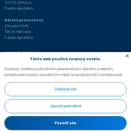
702 00 Ostrava
Česká republika
Adresa provozovny
Závodní 2015,
735 41 Petřvald,
Česká republika
vamoz@vamoz.cz
+420 596 693 598
(tel)
Tento web používá soubory cookie.
Soubory cookie používáme k personalizaci obsahu a reklam,
poskytování funkcí sociálních médií a analýze naší návštěvnosti.
Zakázat vše
Upravit jednotlivě
Změnit nastavení cookies
© VAMOZ CONSTRUCTION, web vytvořil
BlueGhost
Povolit vše