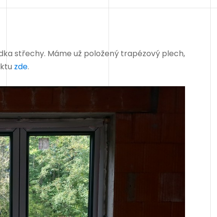
ka střechy. Máme už položený trapézový plech,
ektu
zde
.