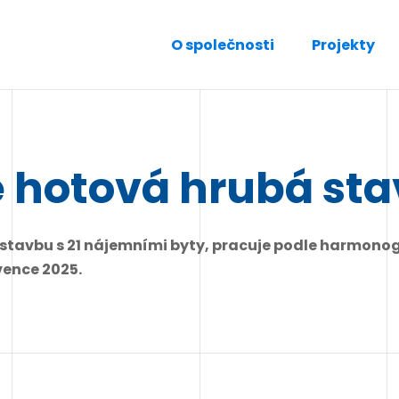
O společnosti
Projekty
e hotová hrubá st
ostavbu s 21 nájemními byty, pracuje podle harmon
vence 2025.