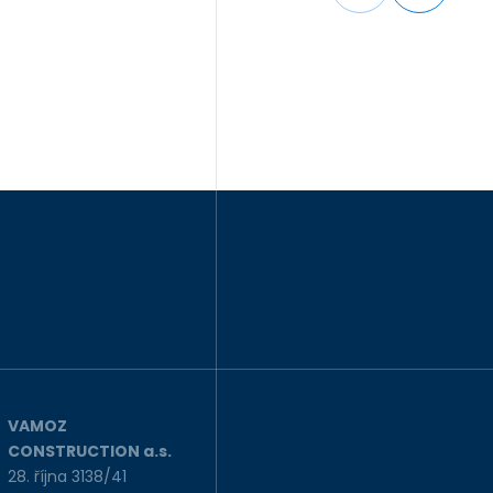
VAMOZ
CONSTRUCTION a.s.
28. října 3138/41