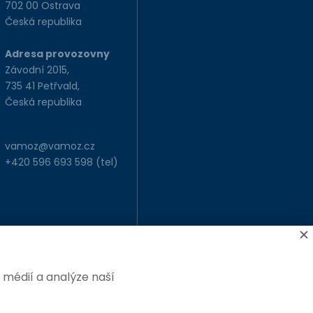
702 00 Ostrava
Česká republika
Adresa provozovny
Závodní 2015,
735 41 Petřvald,
Česká republika
vamoz@vamoz.cz
+420 596 693 598
(tel)
 médií a analýze naší