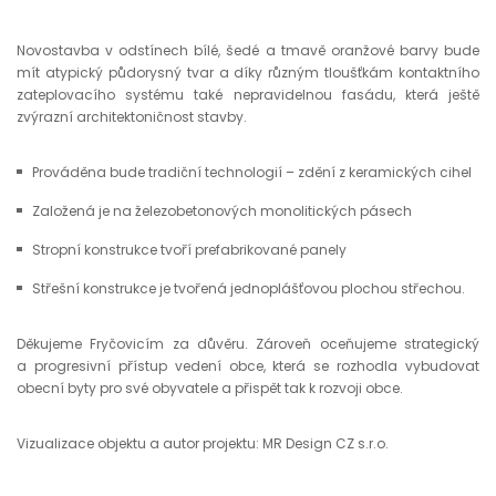
Novostavba v odstínech bílé, šedé a tmavě oranžové barvy bude
mít atypický půdorysný tvar a díky různým tloušťkám kontaktního
zateplovacího systému také nepravidelnou fasádu, která ještě
zvýrazní architektoničnost stavby.
Prováděna bude tradiční technologií – zdění z keramických cihel
Založená je na železobetonových monolitických pásech
Stropní konstrukce tvoří prefabrikované panely
Střešní konstrukce je tvořená jednoplášťovou plochou střechou.
Děkujeme Fryčovicím za důvěru. Zároveň oceňujeme strategický
a progresivní přístup vedení obce, která se rozhodla vybudovat
obecní byty pro své obyvatele a přispět tak k rozvoji obce.
Vizualizace objektu a autor projektu: MR Design CZ s.r.o.