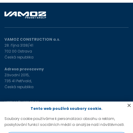
VAMOZ CONSTRUCTION a.s.
28. října 3138/41
702 00 Ostrava
Česká republika
Adresa provozovny
Závodní 2015,
735 41 Petřvald,
Česká republika
vamoz@vamoz.cz
+420 596 693 598
(tel)
Tento web používá soubory cookie.
Soubory cookie používáme k personalizaci obsahu a reklam,
poskytování funkcí sociálních médií a analýze naší návštěvnosti.