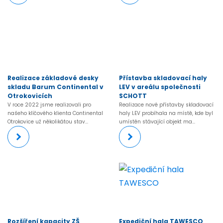
Realizace základové desky
Přístavba skladovací haly
skladu Barum Continental v
LEV v areálu společnosti
Otrokovicích
SCHOTT
V roce 2022 jsme realizovali pro
Realizace nové přístavby skladovací
našeho klíčového klienta Continental
haly LEV probíhala na místě, kde byl
Otrokovice už několikátou stav...
umístěn stávající objekt ma...
Rozšíření kapacity ZŠ
Expediční hala TAWESCO