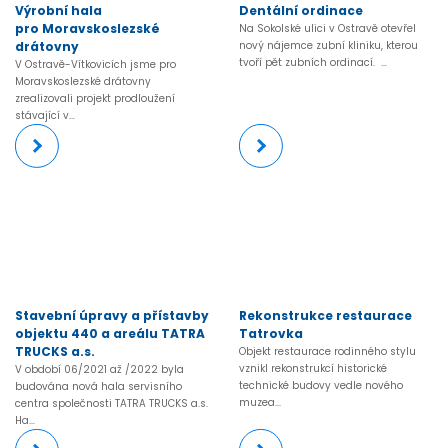
Výrobní hala
Dentální ordinace
pro Moravskoslezské
Na Sokolské ulici v Ostravě otevřel
drátovny
nový nájemce zubní kliniku, kterou
tvoří pět zubních ordinací. ...
V Ostravě-Vítkovicích jsme pro
Moravskoslezské drátovny
zrealizovali projekt prodloužení
stávající v...
Stavební úpravy a přístavby
Rekonstrukce restaurace
objektu 440 a areálu TATRA
Tatrovka
TRUCKS a.s.
Objekt restaurace rodinného stylu
vznikl rekonstrukcí historické
V období 06/2021 až /2022 byla
technické budovy vedle nového
budována nová hala servisního
muzea...
centra společnosti TATRA TRUCKS a.s.
Ha...