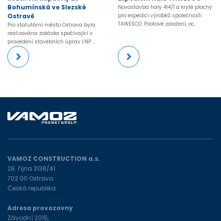
Bohumínská ve Slezské
Novostavba haly 414/1 a kryté plochy
Ostravě
pro expedici výrobků společnosti
TAWESCO. Pilotové založení, oc...
Pro statutární město Ostrava byla
realizována zakázka spočívající v
provedení stavebních úprav I.NP ...
VAMOZ CONSTRUCTION a.s.
28. října 3138/41
702 00 Ostrava
Česká republika
Adresa provozovny
Závodní 2015,