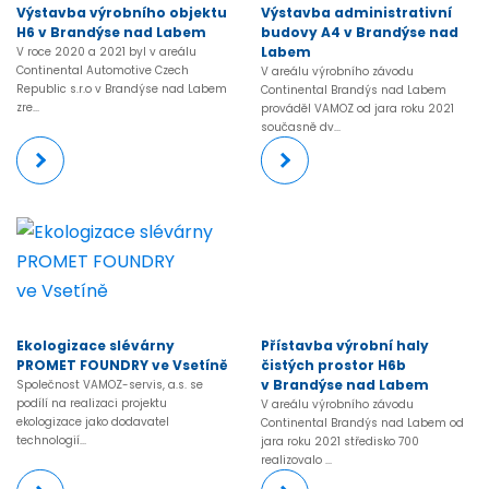
Výstavba výrobního objektu
Výstavba administrativní
H6 v Brandýse nad Labem
budovy A4 v Brandýse nad
Labem
V roce 2020 a 2021 byl v areálu
Continental Automotive Czech
V areálu výrobního závodu
Republic s.r.o v Brandýse nad Labem
Continental Brandýs nad Labem
zre...
prováděl VAMOZ od jara roku 2021
současně dv...
Ekologizace slévárny
Přístavba výrobní haly
PROMET FOUNDRY ve Vsetíně
čistých prostor H6b
v Brandýse nad Labem
Společnost VAMOZ-servis, a.s. se
podílí na realizaci projektu
V areálu výrobního závodu
ekologizace jako dodavatel
Continental Brandýs nad Labem od
technologií...
jara roku 2021 středisko 700
realizovalo ...