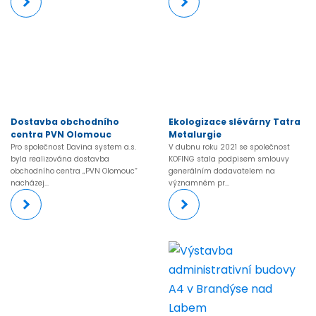
Dostavba obchodního
Ekologizace slévárny Tatra
centra PVN Olomouc
Metalurgie
Pro společnost Davina system a.s.
V dubnu roku 2021 se společnost
byla realizována dostavba
KOFING stala podpisem smlouvy
obchodního centra „PVN Olomouc“
generálním dodavatelem na
nacházej...
významném pr...