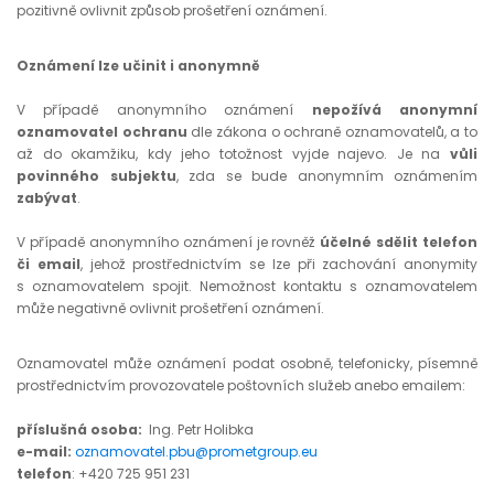
pozitivně ovlivnit způsob prošetření oznámení.
Oznámení lze učinit i anonymně
V případě anonymního oznámení
nepožívá anonymní
oznamovatel ochranu
dle zákona o ochraně oznamovatelů, a to
až do okamžiku, kdy jeho totožnost vyjde najevo. Je na
vůli
povinného subjektu
, zda se bude anonymním oznámením
zabývat
.
V případě anonymního oznámení je rovněž
účelné
sdělit telefon
či email
, jehož prostřednictvím se lze při zachování anonymity
s oznamovatelem spojit. Nemožnost kontaktu s oznamovatelem
může negativně ovlivnit prošetření oznámení.
Oznamovatel může oznámení podat osobně, telefonicky, písemně
prostřednictvím provozovatele poštovních služeb anebo emailem:
příslušná osoba:
Ing. Petr Holibka
e-mail:
oznamovatel.pbu@prometgroup.eu
telefon
: +420 725 951 231