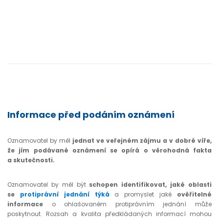
Informace před podáním oznámení
Oznamovatel by měl
jednat ve veřejném zájmu a v dobré víře,
že jím podávané oznámení se opírá o věrohodná fakta
a skutečnosti.
Oznamovatel by měl být
schopen
identifikovat, jaké oblasti
se
protiprávní jednání týká
a promyslet jaké
ověřitelné
informace
o ohlašovaném protiprávním jednání může
poskytnout. Rozsah a kvalita předkládaných informací mohou