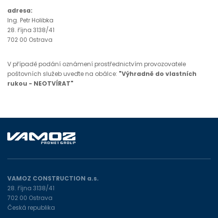
adresa:
Ing. Petr Holibka
28. října 3138/41
702 00 Ostrava
V případě podání oznámení prostřednictvím provozovatele
poštovních služeb uveďte na obálce:
"Výhradně do vlastních
rukou - NEOTVÍRAT"
VAMOZ CONSTRUCTION a.s.
28. října 3138/41
702 00 Ostrava
Česká republika