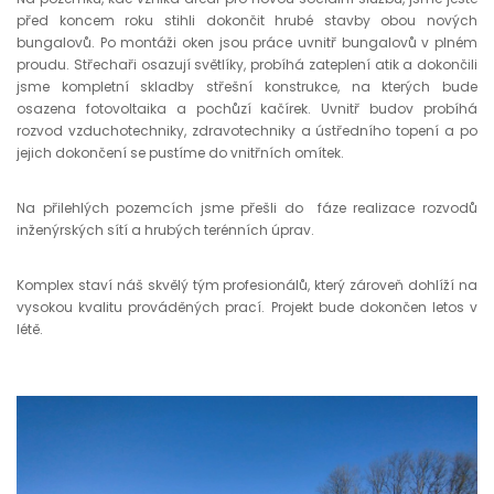
před koncem roku stihli dokončit hrubé stavby obou nových
bungalovů. Po montáži oken jsou práce uvnitř bungalovů v plném
proudu. Střechaři osazují světlíky, probíhá zateplení atik a dokončili
jsme kompletní skladby střešní konstrukce, na kterých bude
osazena fotovoltaika a pochůzí kačírek. Uvnitř budov probíhá
rozvod vzduchotechniky, zdravotechniky a ústředního topení a po
jejich dokončení se pustíme do vnitřních omítek.
Na přilehlých pozemcích jsme přešli do fáze realizace rozvodů
inženýrských sítí a hrubých terénních úprav.
Komplex staví náš skvělý tým profesionálů, který zároveň dohlíží na
vysokou kvalitu prováděných prací. Projekt bude dokončen letos v
létě.