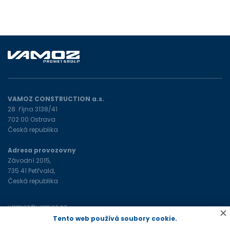
VAMOZ CONSTRUCTION a.s.
28. října 3138/41
702 00 Ostrava
Česká republika
Adresa provozovny
Závodní 2015,
735 41 Petřvald,
Česká republika
vamoz@vamoz.cz
+420 596 693 598
(tel)
Tento web používá soubory cookie.