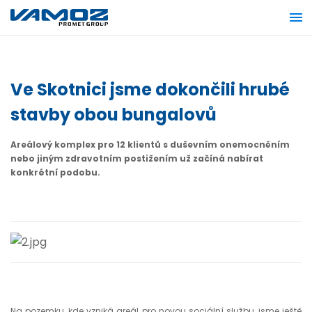
Ve Skotnici jsme dokončili hrubé
stavby obou bungalovů
Areálový komplex pro 12 klientů s duševním onemocněním
nebo jiným zdravotním postižením už začíná nabírat
konkrétní podobu.
Na pozemku, kde vzniká areál pro novou sociální službu, jsme ještě