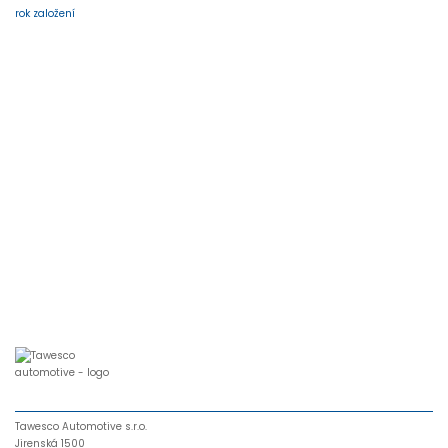
rok založení
Tawesco Automotive s.r.o.
Jirenská 1500