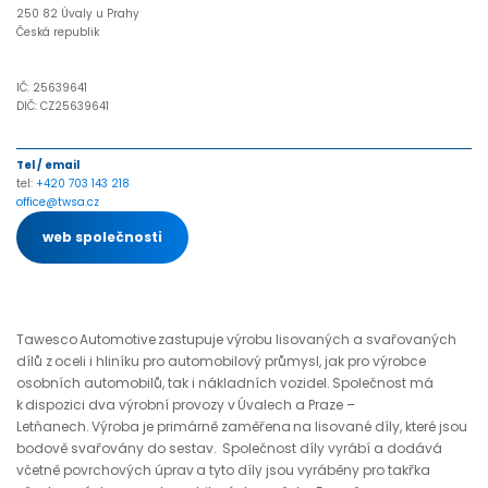
250 82 Úvaly u Prahy
Česká republik
IČ: 25639641
DIČ: CZ25639641
Tel / email
tel:
+420 703 143 218
office@twsa.cz
web společnosti
Tawesco
Automotive
zastupuje výrobu lisovaných a svařovaných
dílů z oceli i hliníku pro automobilový průmysl, jak pro výrobce
osobních automobilů, tak i nákladních vozidel. Společnost má
k dispozici dva výrobní provozy v Úvalech a Praze –
Letňanech. Výroba je primárně zaměřena na lisované díly, které jsou
bodově svařovány do sestav. Společnost díly vyrábí a dodává
včetně povrchových úprav a tyto díly jsou vyráběny pro takřka