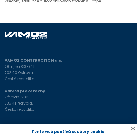
všechny zástupce automobilových značek v Evropě.
VAMOZ CONSTRUCTION a.s.
28. října 3138/41
702 00 Ostrava
Česká republika
Adresa provozovny
Závodní 2015,
735 41 Petřvald,
Česká republika
vamoz@vamoz.cz
+420 596 693 598
(tel)
Tento web používá soubory cookie.