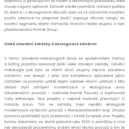
dopravců a zpřísňujících se norem a technických požadavků, které
musejí vagony splňovat. Zároveň odvětví pomáhá i kohezní politika
EU, která si i z ekologických důvodů dala za cíl významné navýšení
podílu železnice na přepravě zboží,“ popisuje důvody vstupu do
nového segmentu Martin Kamarád, finanční ředitel skupiny a člen
představenstva Promet Group.
Velké stavební zakázky a ekologizace sléváren
V rámci stavebně-inženýringové divize se společnostem Vamoz
a Kofing podařilo realizovat další velké stavební zakázky. Odvětví
metalurgie pak bylo ze všech divizí skupiny nejvíce zasaženo
zvýšením cen energií. I přes tyto komplikace způsobené jejich
nárůstem se podařilo udržet objem zakázek. Hlavní událostí v této
oblasti bylo zahájení modernizace a ekologizace dvou
slévárenských provozů – vsetínské Promet Foundry a kopřivnické
Tatry Metalurgie. Oba projekty v celkové hodnotě převyšující 1,1
miliardy korun. Tím se zařadily mezi největší ekologické
modernizace výrobních provozů v Moravskoslezském kraji. Zhruba
polovina prostředků byla poskytnuta z fondů Evropské unie. Projekty
budou dokončeny ve druhé polovině roku 2023 a pomůžou k více
než devadesáti procentnímu snížení emisí těchto provozů a tím ke