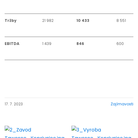
Tržby
21 982
10 433
8 551
EBITDA
1 439
846
600
17. 7. 2023
Zajímavosti