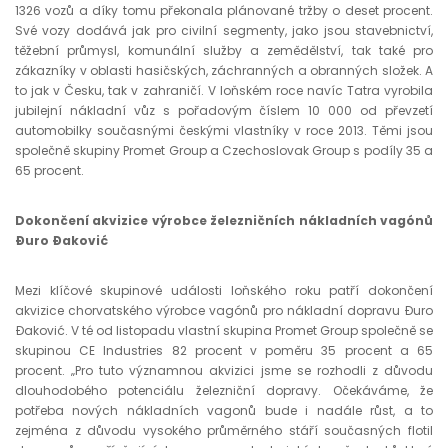
1326 vozů a díky tomu překonala plánované tržby o deset procent.
Své vozy dodává jak pro civilní segmenty, jako jsou stavebnictví,
těžební průmysl, komunální služby a zemědělství, tak také pro
zákazníky v oblasti hasičských, záchranných a obranných složek. A
to jak v Česku, tak v zahraničí. V loňském roce navíc Tatra vyrobila
jubilejní nákladní vůz s pořadovým číslem 10 000 od převzetí
automobilky současnými českými vlastníky v roce 2013. Těmi jsou
společně skupiny Promet Group a Czechoslovak Group s podíly 35 a
65 procent.
Dokončení akvizice výrobce železničních nákladních vagónů
Đuro Đaković
Mezi klíčové skupinové události loňského roku patří dokončení
akvizice chorvatského výrobce vagónů pro nákladní dopravu Đuro
Đaković. V té od listopadu vlastní skupina Promet Group společně se
skupinou CE Industries 82 procent v poměru 35 procent a 65
procent. „Pro tuto významnou akvizici jsme se rozhodli z důvodu
dlouhodobého potenciálu železniční dopravy. Očekáváme, že
potřeba nových nákladních vagonů bude i nadále růst, a to
zejména z důvodu vysokého průměrného stáří současných flotil