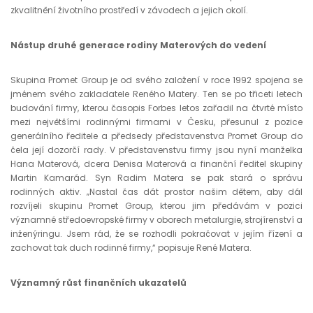
zkvalitnění životního prostředí v závodech a jejich okolí.
Nástup druhé generace rodiny Materových do vedení
Skupina Promet Group je od svého založení v roce 1992 spojena se
jménem svého zakladatele Reného Matery. Ten se po třiceti letech
budování firmy, kterou časopis Forbes letos zařadil na čtvrté místo
mezi největšími rodinnými firmami v Česku, přesunul z pozice
generálního ředitele a předsedy představenstva Promet Group do
čela její dozorčí rady. V představenstvu firmy jsou nyní manželka
Hana Materová, dcera Denisa Materová a finanční ředitel skupiny
Martin Kamarád. Syn Radim Matera se pak stará o správu
rodinných aktiv. „Nastal čas dát prostor našim dětem, aby dál
rozvíjeli skupinu Promet Group, kterou jim předávám v pozici
významné středoevropské firmy v oborech metalurgie, strojírenství a
inženýringu. Jsem rád, že se rozhodli pokračovat v jejím řízení a
zachovat tak duch rodinné firmy,“ popisuje René Matera.
Významný růst finančních ukazatelů