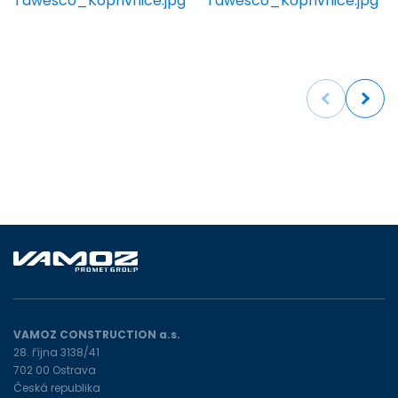
Previous
Next
VAMOZ CONSTRUCTION a.s.
28. října 3138/41
702 00 Ostrava
Česká republika