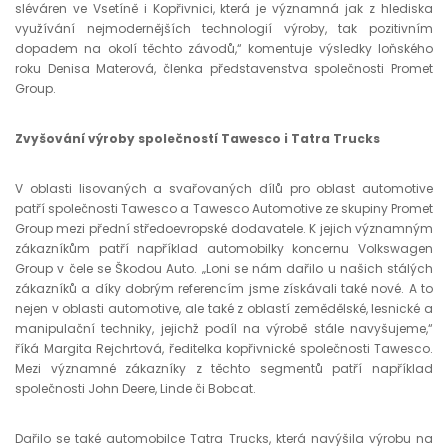
sléváren ve Vsetíně i Kopřivnici, která je významná jak z hlediska
využívání nejmodernějších technologií výroby, tak pozitivním
dopadem na okolí těchto závodů,“ komentuje výsledky loňského
roku Denisa Materová, členka představenstva společnosti Promet
Group.
Zvyšování výroby společností Tawesco i Tatra Trucks
V oblasti lisovaných a svařovaných dílů pro oblast automotive
patří společnosti Tawesco a Tawesco Automotive ze skupiny Promet
Group mezi přední středoevropské dodavatele. K jejich významným
zákazníkům patří například automobilky koncernu Volkswagen
Group v čele se Škodou Auto. „Loni se nám dařilo u našich stálých
zákazníků a díky dobrým referencím jsme získávali také nové. A to
nejen v oblasti automotive, ale také z oblastí zemědělské, lesnické a
manipulační techniky, jejichž podíl na výrobě stále navyšujeme,“
říká Margita Rejchrtová, ředitelka kopřivnické společnosti Tawesco.
Mezi významné zákazníky z těchto segmentů patří například
společnosti John Deere, Linde či Bobcat.
Dařilo se také automobilce Tatra Trucks, která navýšila výrobu na