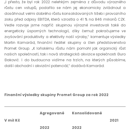
„I přesto, že byl rok 2022 nelehkým zejména z důvodu výrazného
růstu cen vstupů, podařilo se nám jej ekonomicky zvládnout a
dosáhnout velmi dobrého růstu konsolidovaných tržeb i provozního
zisku před odpisy EBITDA, která vzrostla o 41 % na 846 milionů CZK.
Vedle rozvoje jsme napříč skupinou výrazně investovali také do
energeticky úsporných technologií, díky čemuž pokračujeme ve
zvyšování produktivity a efektivity naší výroby,“ komentuje výsledky
Martin Kamarád, finanční ředitel skupiny a člen představenstva
Promet Group. „K loňskému růstu nám pomohl jak organický růst
našich společností, tak i nová strategická akvizice společnosti Đuro
Đaković. I do budoucna vidíme na trzích, na kterých působíme,
další obchodní i akviziční potenciál,“ dodává Kamarád.
Finanční výsledky skupiny Promet Group za rok 2022
Agregované
Konsolidované
V mil Kč
2021
2022
2022