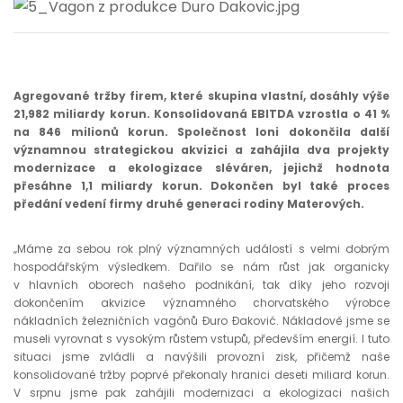
Agregované tržby firem, které skupina vlastní, dosáhly výše
21,982 miliardy korun. Konsolidovaná EBITDA vzrostla o 41 %
na 846 milionů korun. Společnost loni dokončila další
významnou strategickou akvizici a zahájila dva projekty
modernizace a ekologizace sléváren, jejichž hodnota
přesáhne 1,1 miliardy korun. Dokončen byl také proces
předání vedení firmy druhé generaci rodiny Materových.
„Máme za sebou rok plný významných událostí s velmi dobrým
hospodářským výsledkem. Dařilo se nám růst jak organicky
v hlavních oborech našeho podnikání, tak díky jeho rozvoji
dokončením akvizice významného chorvatského výrobce
nákladních železničních vagónů Đuro Đaković. Nákladově jsme se
museli vyrovnat s vysokým růstem vstupů, především energií. I tuto
situaci jsme zvládli a navýšili provozní zisk, přičemž naše
konsolidované tržby poprvé překonaly hranici deseti miliard korun.
V srpnu jsme pak zahájili modernizaci a ekologizaci našich