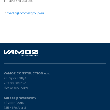
T: +420 778 203 914
E:
media@prometgroup.eu
VAMOZ CONSTRUCTION a.s.
28. října 3138/41
702 00 Ostrava
Česká republika
Adresa provozovny
Závodní 2015,
735 41 Petřvald,