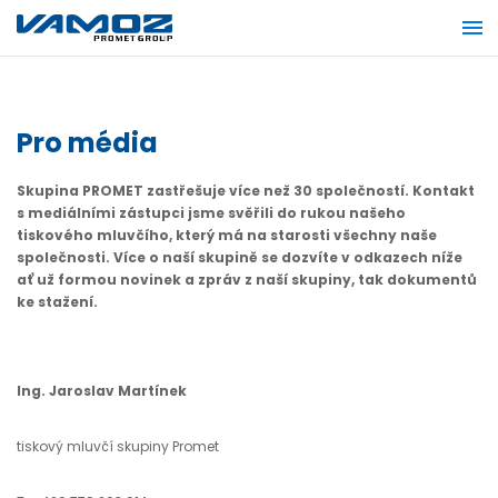
Pro média
Skupina PROMET zastřešuje více než 30 společností. Kontakt
s mediálními zástupci jsme svěřili do rukou našeho
tiskového mluvčího, který má na starosti všechny naše
společnosti. Více o naší skupině se dozvíte v odkazech níže
ať už formou novinek a zpráv z naší skupiny, tak dokumentů
ke stažení.
Ing. Jaroslav Martínek
tiskový mluvčí skupiny Promet