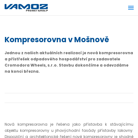
Kompresorovna v Mošnově
Jednou z našich aktuálních realizací je nová kompresorovna
a přístřešek odpadového hospodářství pro zadavatele
Cromodora Wheels, s.r.o. Stavbu dokončíme a odevzdáme
na konci března.
Nová kompresorovna je řešena jako přístavba k stávajícímu
objektu kompresorovny u jihovýchodní fasády přístavby lakovny.
Dispoziční a architektonické řešení nové kompresorovny je shodné