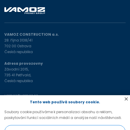
VAMOZ CONSTRUCTION a.s.
28. října 3138/41
702 00 Ostrava
Česká republika
Adresa provozovny
Závodní 2015,
735 41 Petřvald,
Česká republika
vamoz@vamoz.cz
+420 596 693 598
(tel)
Tento web používá soubory cookie.
Soubory cookie používáme k personalizaci obsahu a reklam,
poskytování funkcí sociálních médií a analýze naší návštěvnosti.